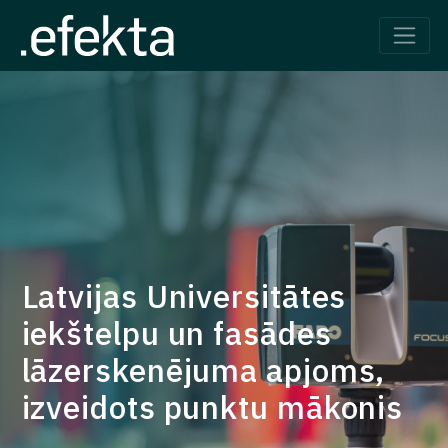
Main Navigation
Latvijas Universitātes
iekštelpu un fasādes
lāzerskenējuma apjoms,