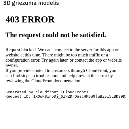
Latvijas Universitātes centrālās ēkas Raiņa bulvārī 19, Rīgā, 
skenēšana tika veikta visam pirmā stāva, pagrabstāva un fas
apjomam, izveidojot apjomīgu, taču ļoti detalizētu faktisku ēk
uzmērījumu.
3D griezuma modelis