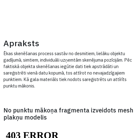
Apraksts
Ēkas skenēšanas process sastāv no desmitiem, lielāku objekt
gadījumā, simtiem, individuāli uzņemtām skenējuma pozīcijām.
faktiskā objekta skenēšanas iegūtie dati tiek apstrādāti un