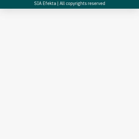
SIA "Efekta"
Reģ. nr. 40002072323
PVN nr. LV40002072323
Bukultu iela 11, Rīga, LV-1005
Kontakti
+371 26431341
info@efekta.lv