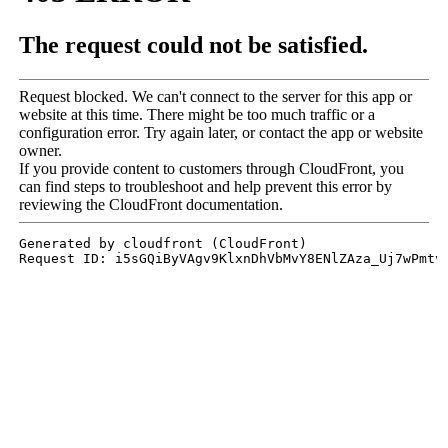
sareģistrēti vienā datu kopumā, tos attīrot no nevajadzīgajie
punktiem. Kā gala materiāls tiek nodots sareģistrēts un attīrī
punktu mākonis.
No punktu mākoņa fragmenta izveidots m
plakņu modelis